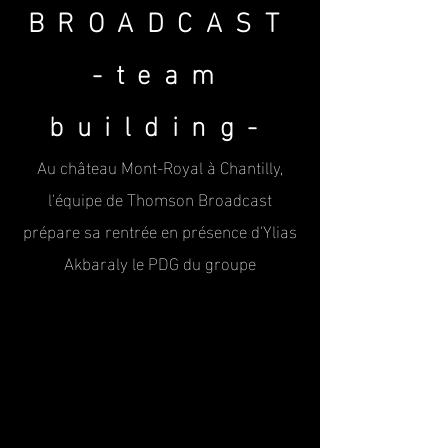
BROADCAST
-team
building-
Au château Mont-Royal à Chantilly,
l'équipe de Thomson Broadcast
prépare sa rentrée en présence d'Ylias
Akbaraly le PDG du groupe